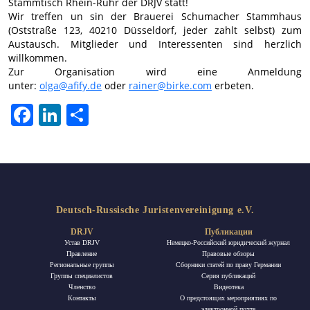
Stammtisch Rhein-Ruhr der DRJV statt!
Wir treffen un sin der Brauerei Schumacher Stammhaus
(Oststraße 123, 40210 Düsseldorf, jeder zahlt selbst) zum
Austausch. Mitglieder und Interessenten sind herzlich
willkommen.
Zur Organisation wird eine Anmeldung
unter:
olga@afify.de
oder
rainer@birke.com
erbeten.
Facebook
LinkedIn
Отправить
Deutsch-Russische Juristenvereinigung e.V.
DRJV
Публикации
Устав DRJV
Немецко-Российский юридический журнал
Правление
Правовые обзоры
Региональные группы
Сборники статей по праву Германии
Группы специалистов
Ceрия публикаций
Членство
Видеотека
Контакты
О предстоящих мероприятиях по
электронной почте