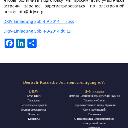
Чтобы облегчить подготовку мы просим всех участников
встречи заранее зарегистрироваться по электронной
почте:
info@drjv.org
.
DRJV-Einladung Spb 4-9-2014 — russ
DRJV-Einladung Spb 4-9-2014 dt. (2)
Facebook
LinkedIn
Отправить
Deutsch-Russische Juristenvereinigung e.V.
DRJV
Публикации
Устав DRJV
Немецко-Российский юридический журнал
Правление
Правовые обзоры
Региональные группы
Сборники статей по праву Германии
Группы специалистов
Ceрия публикаций
Членство
Видеотека
Контакты
О предстоящих мероприятиях по
электронной почте
Интервью