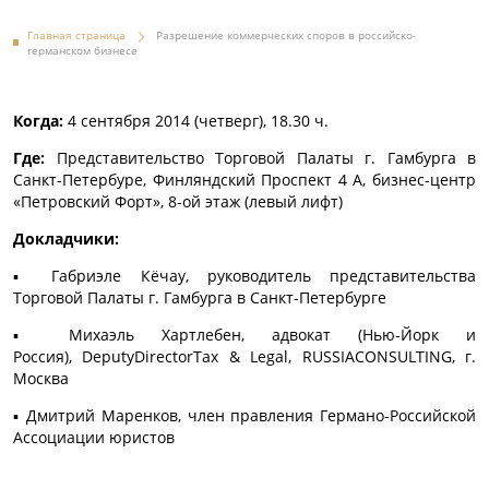
Главная страница
Разрешение коммерческих споров в российско-
германском бизнесе
Когда:
4 сентября 2014 (четверг), 18.30 ч.
Где:
Представительство Торговой Палаты г. Гамбурга в
Санкт-Петербуре, Финляндский Проспект 4 А, бизнес-центр
«Петровский Форт», 8-ой этаж (левый лифт)
Докладчики:
▪ Габриэле Кëчау, руководитель представительства
Торговой Палаты г. Гамбурга в Санкт-Петербурге
▪ Михаэль Хартлебен, адвокат (Нью-Йорк и
Россия), DeputyDirectorTax & Legal, RUSSIACONSULTING, г.
Москва
▪ Дмитрий Маренков, член правления Германо-Российской
Ассоциации юристов