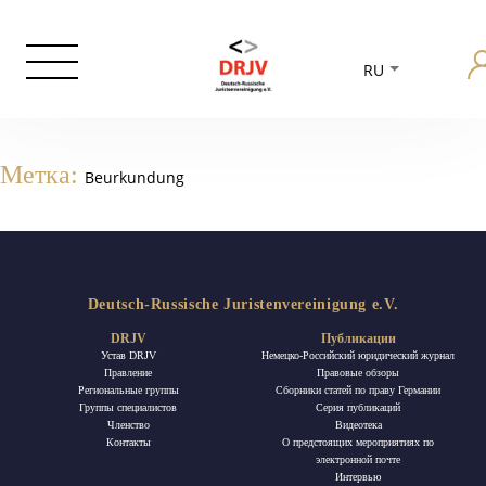
RU
Метка:
Beurkundung
Deutsch-Russische Juristenvereinigung e.V.
DRJV
Публикации
Устав DRJV
Немецко-Российский юридический журнал
Правление
Правовые обзоры
Региональные группы
Сборники статей по праву Германии
Группы специалистов
Ceрия публикаций
Членство
Видеотека
Контакты
О предстоящих мероприятиях по
электронной почте
Интервью