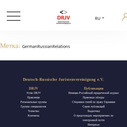
RU
Метка:
GermanRussianRelations
Deutsch-Russische Juristenvereinigung e.V.
DRJV
Публикации
Устав DRJV
Немецко-Российский юридический журнал
Правление
Правовые обзоры
Региональные группы
Сборники статей по праву Германии
Группы специалистов
Ceрия публикаций
Членство
Видеотека
Контакты
О предстоящих мероприятиях по
электронной почте
Интервью