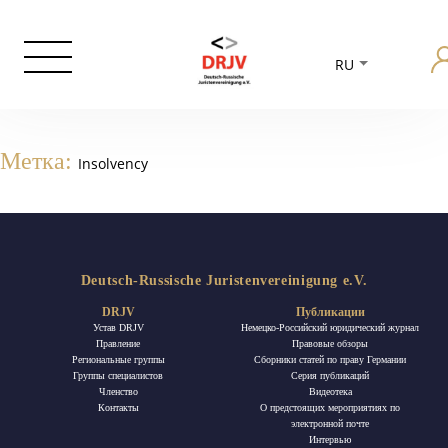
RU
Метка:
Insolvency
Deutsch-Russische Juristenvereinigung e.V.
DRJV
Публикации
Устав DRJV
Немецко-Российский юридический журнал
Правление
Правовые обзоры
Региональные группы
Сборники статей по праву Германии
Группы специалистов
Ceрия публикаций
Членство
Видеотека
Контакты
О предстоящих мероприятиях по
электронной почте
Интервью