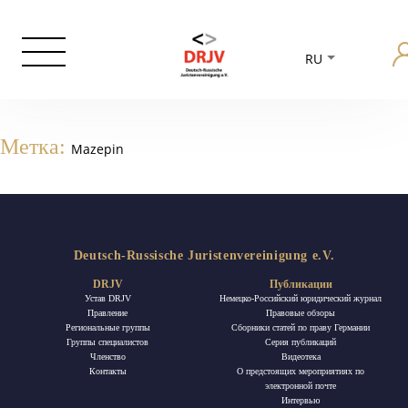
RU
Метка:
Mazepin
Deutsch-Russische Juristenvereinigung e.V.
DRJV
Публикации
Устав DRJV
Немецко-Российский юридический журнал
Правление
Правовые обзоры
Региональные группы
Сборники статей по праву Германии
Группы специалистов
Ceрия публикаций
Членство
Видеотека
Контакты
О предстоящих мероприятиях по
электронной почте
Интервью