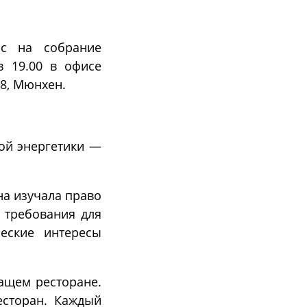
ас на собрание
в 19.00 в офисе
38, Мюнхен.
кой энергетики —
на изучала право
е требования для
еские интересы
ащем ресторане.
есторан. Каждый