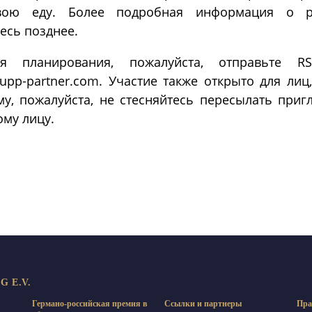
вою еду. Более подробная информация о р
есь позднее.
ия планирования, пожалуйста, отправьте R
@lupp-partner.com. Участие также открыто для ли
му, пожалуйста, не стесняйтесь пересылать при
му лицу.
равить
 E.V.
Германо-российская премия в
Ссылки и партнеры
Пра