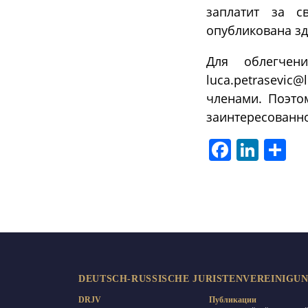
заплатит за с
опубликована зд
Для облегчен
luca.petrasevic
членами. Поэто
заинтересованно
Facebook
LinkedIn
Отп
DEUTSCH-RUSSISCHE JURISTENVEREINIGUNG
DRJV
Публикации