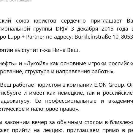
уппы DRJV с лекцией
йский союз юристов сердечно приглашает В
иональной группы DRJV 3 декабря 2015 года 
о Lupp + Partner по адресу: Bürkleinstraße 10, 805
ятии выступит г-жа Нина Веш.
нефть» и «Лукойл» как основные игроки российс
рование, структура и направления работы».
Веш работает юристом в компании E.ON Group. О
нсбурге и имеет как немецкие, так и российски
 адвокатуру. Ее профессиональные и академич
тическое и налоговое право».
ы закончим вечер за обычным столом в близлеж
ожет прийти на лекцию, приглашаем прямо в р