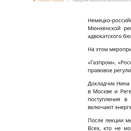
Главная страница
Совещание мюнхенской региональной гр
Немецко-росси
Мюнхенской рег
адвокатского бюр
На этом меропри
«Газпром», «Рос
правовое регули
Докладчик Нина 
в Москве и Реге
поступления в
включают энерге
После лекции м
Всех, кто не м