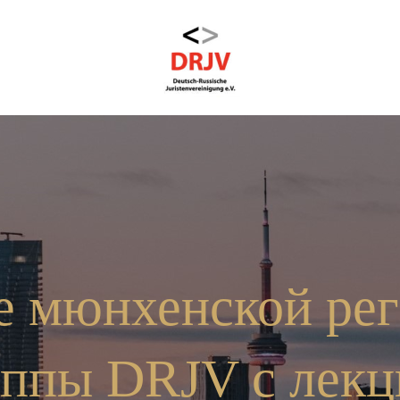
 мюнхенской ре
уппы DRJV с лекц