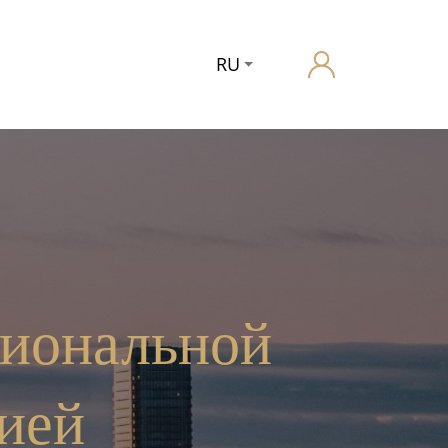
RU
гиональной
ией