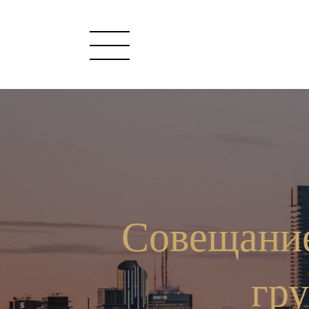
Совещание
гр