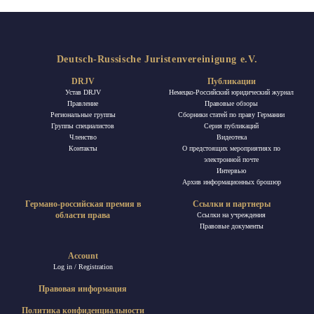
Deutsch-Russische Juristenvereinigung e.V.
DRJV
Публикации
Устав DRJV
Немецко-Российский юридический журнал
Правление
Правовые обзоры
Региональные группы
Сборники статей по праву Германии
Группы специалистов
Ceрия публикаций
Членство
Видеотека
Контакты
О предстоящих мероприятиях по
электронной почте
Интервью
Архив информационных брошюр
Германо-российская премия в
Ссылки и партнеры
области права
Ссылки на учреждения
Правовые документы
Account
Log in / Registration
Правовая информация
Политика конфиденциальности