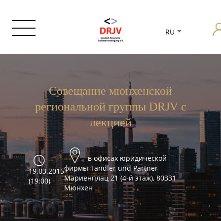
RU
Совещание мюнхенской
региональной группы DRJV с
лекцией
в офисах юридической
фирмы Tandler und Partner
19.03.2015
Мариенплац 21 (4-й этаж), 80331
(19:00)
Мюнхен