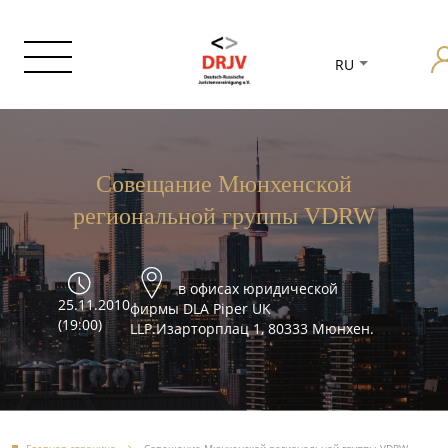
RU
Совещание Мюнхенской
региональной группы VDRW
в офисах юридической
25.11.2010
фирмы DLA Piper UK
(19:00)
LLP.Изарторплац 1, 80333 Мюнхен.