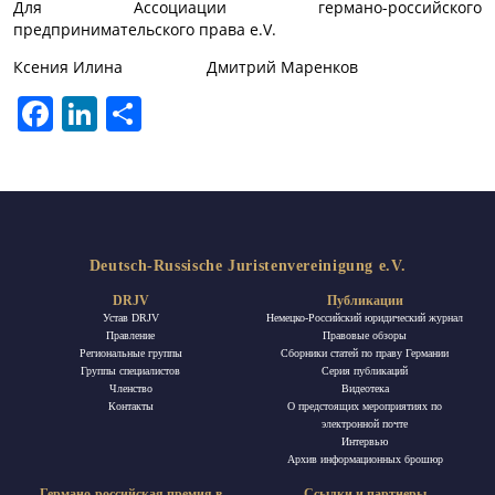
Для Ассоциации германо-российского
предпринимательского права e.V.
Ксения Илина Дмитрий Маренков
Facebook
LinkedIn
Отправить
Deutsch-Russische Juristenvereinigung e.V.
DRJV
Публикации
Устав DRJV
Немецко-Российский юридический журнал
Правление
Правовые обзоры
Региональные группы
Сборники статей по праву Германии
Группы специалистов
Ceрия публикаций
Членство
Видеотека
Контакты
О предстоящих мероприятиях по
электронной почте
Интервью
Архив информационных брошюр
Германо-российская премия в
Ссылки и партнеры