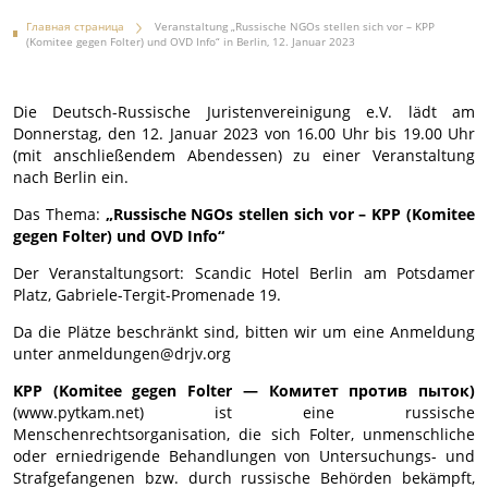
Главная страница
Veranstaltung „Russische NGOs stellen sich vor – KPP
(Komitee gegen Folter) und OVD Info“ in Berlin, 12. Januar 2023
Die Deutsch-Russische Juristenvereinigung e.V. lädt am
Donnerstag, den 12. Januar 2023 von 16.00 Uhr bis 19.00 Uhr
(mit anschließendem Abendessen) zu einer Veranstaltung
nach Berlin ein.
Das Thema:
„Russische NGOs stellen sich vor – KPP (Komitee
gegen Folter) und OVD Info“
Der Veranstaltungsort: Scandic Hotel Berlin am Potsdamer
Platz, Gabriele-Tergit-Promenade 19.
Da die Plätze beschränkt sind, bitten wir um eine Anmeldung
unter anmeldungen@drjv.org
KPP (Komitee gegen Folter — Комитет против пыток)
(www.pytkam.net) ist eine russische
Menschenrechtsorganisation, die sich Folter, unmenschliche
oder erniedrigende Behandlungen von Untersuchungs- und
Strafgefangenen bzw. durch russische Behörden bekämpft,