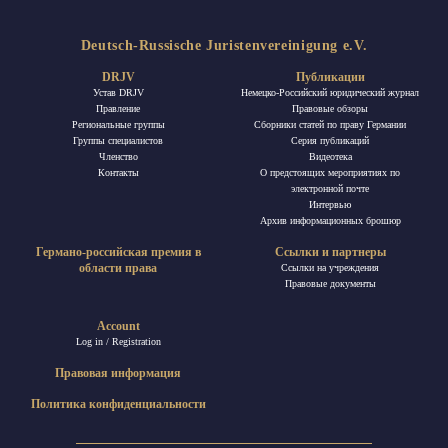
Deutsch-Russische Juristenvereinigung e.V.
DRJV
Публикации
Устав DRJV
Немецко-Российский юридический журнал
Правление
Правовые обзоры
Региональные группы
Сборники статей по праву Германии
Группы специалистов
Ceрия публикаций
Членство
Видеотека
Контакты
О предстоящих мероприятиях по
электронной почте
Интервью
Архив информационных брошюр
Германо-российская премия в
Ссылки и партнеры
области права
Ссылки на учреждения
Правовые документы
Account
Log in / Registration
Правовая информация
Политика конфиденциальности