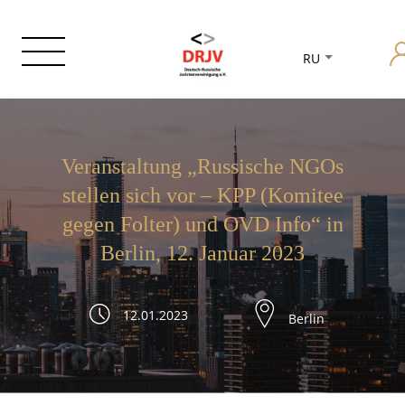
RU
Veranstaltung „Russische NGOs
stellen sich vor – KPP (Komitee
gegen Folter) und OVD Info“ in
Berlin, 12. Januar 2023
12.01.2023
Berlin