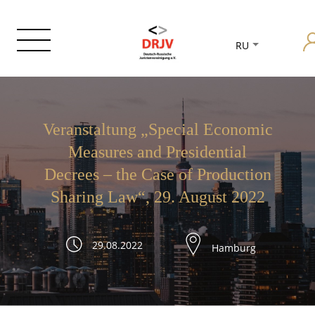
RU
Veranstaltung „Special Economic
Measures and Presidential
Decrees – the Case of Production
Sharing Law“, 29. August 2022
29.08.2022
Hamburg