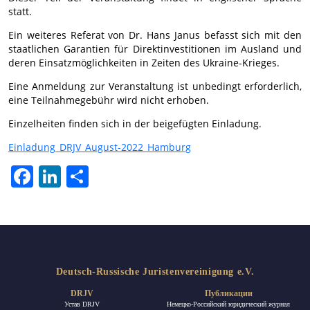
statt.
Ein weiteres Referat von Dr. Hans Janus befasst sich mit den
staatlichen Garantien für Direktinvestitionen im Ausland und
deren Einsatzmöglichkeiten in Zeiten des Ukraine-Krieges.
Eine Anmeldung zur Veranstaltung ist unbedingt erforderlich,
eine Teilnahmegebühr wird nicht erhoben.
Einzelheiten finden sich in der beigefügten Einladung.
Einladung_DRJV_August-2022_Hamburg
Facebook
LinkedIn
Отправить
Deutsch-Russische Juristenvereinigung e.V.
DRJV
Публикации
Устав DRJV
Немецко-Российский юридический журнал