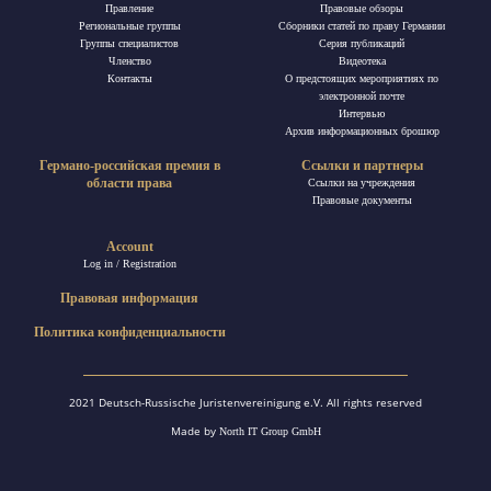
Правление
Правовые обзоры
Региональные группы
Сборники статей по праву Германии
Группы специалистов
Ceрия публикаций
Членство
Видеотека
Контакты
О предстоящих мероприятиях по
электронной почте
Интервью
Архив информационных брошюр
Германо-российская премия в
Ссылки и партнеры
области права
Ссылки на учреждения
Правовые документы
Account
Log in / Registration
Правовая информация
Политика конфиденциальности
2021 Deutsch-Russische Juristenvereinigung e.V. All rights reserved
Made by
North IT Group GmbH