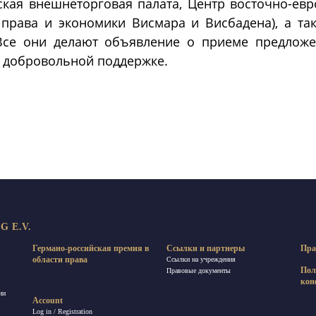
ская внешнеторговая палата, Центр восточно-евр
т права и экономики Висмара и Висбадена), а та
Все они делают объявление о приеме предлож
й добровольной поддержке.
равить
 E.V.
Германо-российская премия в
Ссылки и партнеры
Пра
области права
Ссылки на учреждения
Пол
Правовые документы
кон
ии
Account
Log in / Registration