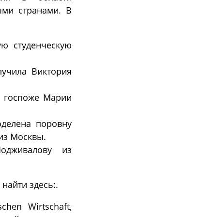
ыми странами. В
ую студенческую
лучила Виктория
н госпоже Марии
делена поровну
из Москвы.
одживалову из
найти здесь:.
hen Wirtschaft,