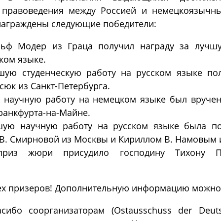
 правоведения между Россией и немецкоязычн
 награждены следующие победители:
льф Модер из Граца получил награду за лучш
ком языке.
ую студенческую работу на русском языке по
сюк из Санкт-Петербурга.
 научную работу на немецком языке был вруче
ранкфурта-на-Майне.
шую научную работу на русском языке была по
В. Смирновой из Москвы и Кириллом В. Намовым 
приз жюри присудило господину Тихону П
ех призеров! Дополнительную информацию можно 
ибо соорганизаторам (Ostausschuss der Deutsc