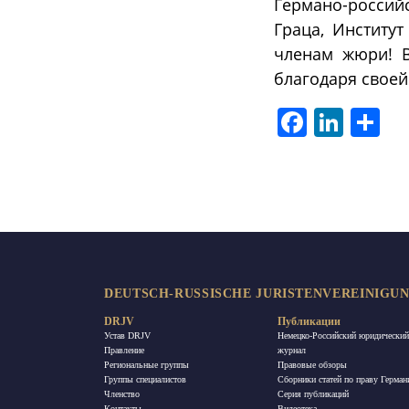
Германо-россий
Граца, Институ
членам жюри! 
благодаря свое
Facebook
LinkedIn
Отп
DEUTSCH-RUSSISCHE JURISTENVEREINIGUNG
DRJV
Публикации
Устав DRJV
Немецко-Российский юридический
Правление
журнал
Региональные группы
Правовые обзоры
Группы специалистов
Сборники статей по праву Герман
Членство
Ceрия публикаций
Контакты
Видеотека