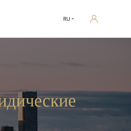
RU
идические