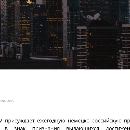
емии 2019
JV присуждает ежегодную немецко-российскую п
и в знак признания выдающихся достиже