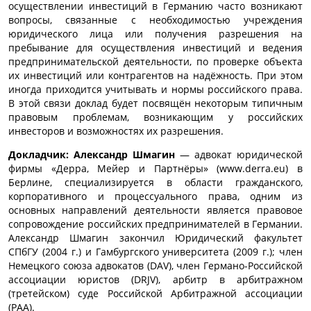
осуществлении инвестиций в Германию часто возникают
вопросы, связанные с необходимостью учреждения
юридического лица или получения разрешения на
пребывание для осуществления инвестиций и ведения
предпринимательской деятельности, по проверке объекта
их инвестиций или контрагентов на надёжность. При этом
иногда приходится учитывать и нормы российского права.
В этой связи доклад будет посвящён некоторым типичным
правовым проблемам, возникающим у российских
инвесторов и возможностях их разрешения.
Докладчик: Александр Шмагин
— адвокат юридической
фирмы «Дерра, Мейер и Партнёры» (www.derra.eu) в
Берлине, специализируется в области гражданского,
корпоративного и процессуального права, одним из
основных направлений деятельности является правовое
сопровождение российских предпринимателей в Германии.
Александр Шмагин закончил Юридический факультет
СПбГУ (2004 г.) и Гамбургского университета (2009 г.); член
Немецкого союза адвокатов (DAV), член Германо-Российской
ассоциации юристов (DRJV), арбитр в арбитражном
(третейском) суде Российской Арбитражной ассоциации
(РАА).