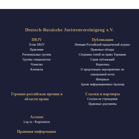
Deutsch-Russische Juristenvereinigung e.V.
DRJV
Публикации
Устав DRJV
Немецко-Российский юридический журнал
Правление
Правовые обзоры
Региональные группы
Сборники статей по праву Германии
Группы специалистов
Ceрия публикаций
Членство
Видеотека
Контакты
О предстоящих мероприятиях по
электронной почте
Интервью
Архив информационных брошюр
Германо-российская премия в
Ссылки и партнеры
области права
Ссылки на учреждения
Правовые документы
Account
Log in / Registration
Правовая информация