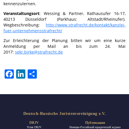
kennenzulernen.
Veranstaltungsort
: Wessing & Partner, Rathausufer 16-17,
40213 Düsseldorf (Parkhaus: Altstadt/Rheinufer).
Wegbeschreibung:
http://www.strafrecht.de/kontakt/kanzlei-
fuer-unternehmensstrafrecht/
Zur Erleichterung der Planung bitten wir um eine kurze
Anmeldung per Mail an bis zum 24. Mai
2017:
sekr.birke@strafrecht.de
Facebook
LinkedIn
Отправить
Deutsch-Russische Juristenvereinigung e.V.
DRJV
Публикации
Устав DRJV
Немецко-Российский юридический журнал