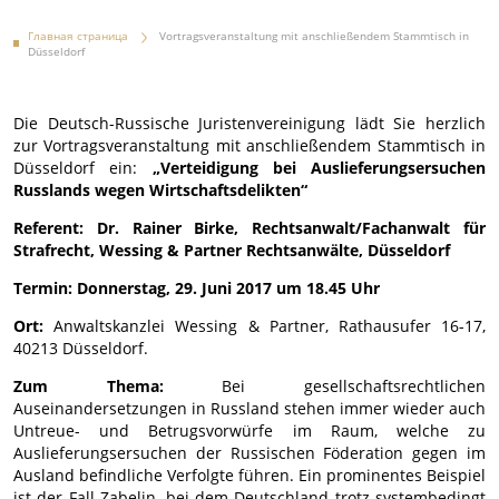
Главная страница
Vortragsveranstaltung mit anschließendem Stammtisch in
Düsseldorf
Die Deutsch-Russische Juristenvereinigung lädt Sie herzlich
zur Vortragsveranstaltung mit anschließendem Stammtisch in
Düsseldorf ein:
„Verteidigung bei Auslieferungsersuchen
Russlands wegen Wirtschaftsdelikten“
Referent: Dr. Rainer Birke, Rechtsanwalt/Fachanwalt für
Strafrecht, Wessing & Partner Rechtsanwälte, Düsseldorf
Termin: Donnerstag, 29. Juni 2017 um 18.45 Uhr
Ort:
Anwaltskanzlei Wessing & Partner, Rathausufer 16-17,
40213 Düsseldorf.
Zum Thema:
Bei gesellschaftsrechtlichen
Auseinandersetzungen in Russland stehen immer wieder auch
Untreue- und Betrugsvorwürfe im Raum, welche zu
Auslieferungsersuchen der Russischen Föderation gegen im
Ausland befindliche Verfolgte führen. Ein prominentes Beispiel
ist der Fall Zabelin, bei dem Deutschland trotz systembedingt