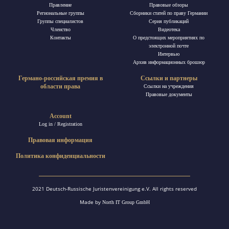
Правление
Правовые обзоры
Региональные группы
Сборники статей по праву Германии
Группы специалистов
Ceрия публикаций
Членство
Видеотека
Контакты
О предстоящих мероприятиях по
электронной почте
Интервью
Архив информационных брошюр
Германо-российская премия в
Ссылки и партнеры
области права
Ссылки на учреждения
Правовые документы
Account
Log in / Registration
Правовая информация
Политика конфиденциальности
2021 Deutsch-Russische Juristenvereinigung e.V. All rights reserved
Made by
North IT Group GmbH