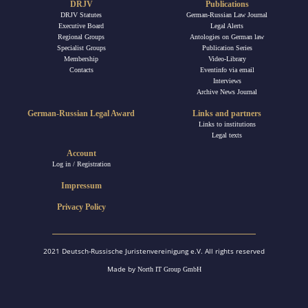
DRJV
Publications
DRJV Statutes
German-Russian Law Journal
Executive Board
Legal Alerts
Regional Groups
Antologies on German law
Specialist Groups
Publication Series
Membership
Video-Library
Contacts
Eventinfo via email
Interviews
Archive News Journal
German-Russian Legal Award
Links and partners
Links to institutions
Legal texts
Account
Log in / Registration
Impressum
Privacy Policy
2021 Deutsch-Russische Juristenvereinigung e.V. All rights reserved
Made by
North IT Group GmbH