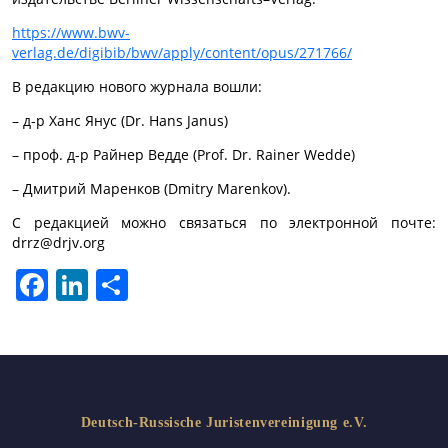
https://www.bwv-
verlag.de/digibib/bwv/apply/content/opus/271766/
В редакцию нового журнала вошли:
– д-р Ханс Янус (Dr. Hans Janus)
– проф. д-р Райнер Ведде (Prof. Dr. Rainer Wedde)
– Дмитрий Маренков (Dmitry Marenkov).
С редакцией можно связаться по электронной почте:
drrz@drjv.org
Facebook
LinkedIn
Share
Deutsch-Russische Juristenvereinigung e.V.