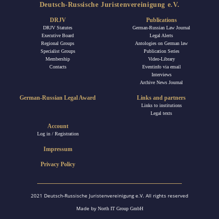
Deutsch-Russische Juristenvereinigung e.V.
DRJV
Publications
DRJV Statutes
German-Russian Law Journal
Executive Board
Legal Alerts
Regional Groups
Antologies on German law
Specialist Groups
Publication Series
Membership
Video-Library
Contacts
Eventinfo via email
Interviews
Archive News Journal
German-Russian Legal Award
Links and partners
Links to institutions
Legal texts
Account
Log in / Registration
Impressum
Privacy Policy
2021 Deutsch-Russische Juristenvereinigung e.V. All rights reserved
Made by
North IT Group GmbH