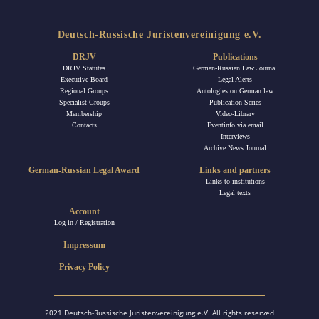
Deutsch-Russische Juristenvereinigung e.V.
DRJV
Publications
DRJV Statutes
German-Russian Law Journal
Executive Board
Legal Alerts
Regional Groups
Antologies on German law
Specialist Groups
Publication Series
Membership
Video-Library
Contacts
Eventinfo via email
Interviews
Archive News Journal
German-Russian Legal Award
Links and partners
Links to institutions
Legal texts
Account
Log in / Registration
Impressum
Privacy Policy
2021 Deutsch-Russische Juristenvereinigung e.V. All rights reserved