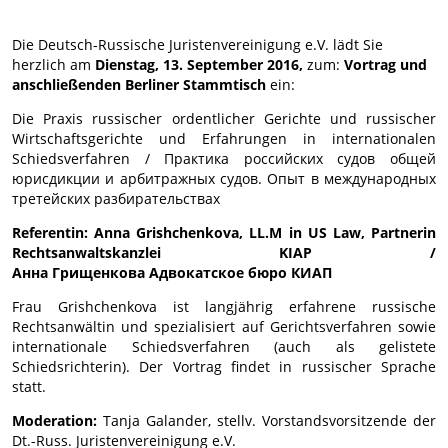
Die Deutsch-Russische Juristenvereinigung e.V. lädt Sie
herzlich am
Dienstag, 13. September 2016,
zum:
Vortrag
und
anschließenden
Berliner Stammtisch
ein:
Die Praxis russischer ordentlicher Gerichte und russischer
Wirtschaftsgerichte und Erfahrungen in internationalen
Schiedsverfahren / Практика российских судов общей
юрисдикции и арбитражных судов. Опыт в международных
третейских разбирательствах
Referentin: Anna Grishchenkova, LL.M in US Law, Partnerin
Rechtsanwaltskanzlei KIAP /
Анна
Грищенкова
Адвокатское
бюро
КИАП
Frau Grishchenkova ist langjährig erfahrene russische
Rechtsanwältin und spezialisiert auf Gerichtsverfahren sowie
internationale Schiedsverfahren (auch als gelistete
Schiedsrichterin). Der Vortrag findet in russischer Sprache
statt.
Moderation:
Tanja Galander, stellv. Vorstandsvorsitzende der
Dt.-Russ. Juristenvereinigung e.V.