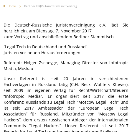
Home
Berliner DRJV-Stammtisch mit Vortrag
Die Deutsch-Russische Juristenvereinigung e.V. lädt Sie
herzlich ein, am Dienstag, 7. November 2017,
zum: Vortrag und anschließendem Berliner Stammtisch
“Legal Tech in Deutschland und Russland”
Juristen vor neuen Herausforderungen
Referent: Holger Zscheyge, Managing Director von Infotropic
Media, Moskau
Unser Referent ist seit 20 Jahren in verschiedenen
Fachverlagen in Russland tätig (C.H. Beck, Wol-ters Kluwer),
seit 2009 im eigenen Verlag für Recht/Wirtschaft/Steuern
“Infotropic Media”. Er organi-siert seit 2017 die erste
Konferenz Russlands zu Legal Tech “Moscow Legal Tech” und
ist seit 2017 Ambassador der “European Legal Tech
Association” für Russland. Mitgründer von “Moscow Legal
Hackers”, dem ersten russischen Ableger der internationalen
Community “Legal Hackers”. Unser Re-ferent ist seit 2017
Experte für Legal Tech des Innovationszentrums Skolkovo.