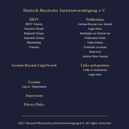
Deutsch-Russische Juristenvereinigung e.V.
DRJV
Publications
DRJV Statutes
German-Russian Law Journal
Executive Board
Legal Alerts
Regional Groups
Antologies on German law
Specialist Groups
Publication Series
Membership
Video-Library
Contacts
Eventinfo via email
Interviews
Archive News Journal
German-Russian Legal Award
Links and partners
Links to institutions
Legal texts
Account
Log in / Registration
Impressum
Privacy Policy
2021 Deutsch-Russische Juristenvereinigung e.V. All rights reserved