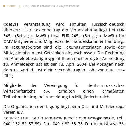
Home
{:ru}Новый Таможенный кодекс России
{:de}Die Veranstaltung wird simultan russisch-deutsch
übersetzt. Der Kostenbeitrag der Veranstaltung liegt bei EUR
345,– (Betrag o. MwSt.) bzw. EUR 245,– (Betrag o. MwSt.) für
OMV-Mitglieder und Mitglieder der Handelskammer Hamburg.
Im Tagungsbeitrag sind die Tagungsunterlagen sowie der
Mittagsimbiss nebst Getränken eingeschlossen. Die Rechnung
mit Anmeldebestätigung geht Ihnen nach erfolgter Anmeldung
zu. Anmeldeschluss ist der 13. April 2004. Bei Absagen nach
dem 13. April d.J. wird ein Stornobetrag in Höhe von EUR 130,–
fällig.
Mitglieder der Vereinigung für deutsch-russisches
Wirtschaftsrecht e.V. erhalten einen ermäßigten
Teilnahmebeitrag bei Anmeldung im Mitgliederbereich.
Die Organisation der Tagung liegt beim Ost- und Mitteleuropa
Verein e.V.
Kontakt: Frau Katrin Morosow (Email: morosow@omv.de, Tel.:
040 / 32 52 57 39), Fax: 040 / 32 35 78, Ferdinandstraße 36,