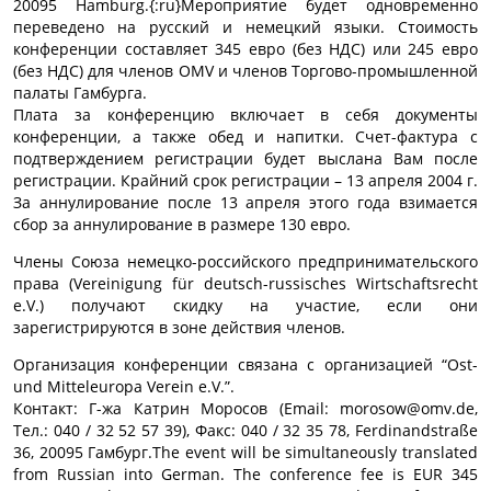
20095 Hamburg.{:ru}Мероприятие будет одновременно
переведено на русский и немецкий языки. Стоимость
конференции составляет 345 евро (без НДС) или 245 евро
(без НДС) для членов OMV и членов Торгово-промышленной
палаты Гамбурга.
Плата за конференцию включает в себя документы
конференции, а также обед и напитки. Счет-фактура с
подтверждением регистрации будет выслана Вам после
регистрации. Крайний срок регистрации – 13 апреля 2004 г.
За аннулирование после 13 апреля этого года взимается
сбор за аннулирование в размере 130 евро.
Члены Союза немецко-российского предпринимательского
права (Vereinigung für deutsch-russisches Wirtschaftsrecht
e.V.) получают скидку на участие, если они
зарегистрируются в зоне действия членов.
Организация конференции связана с организацией “Ost-
und Mitteleuropa Verein e.V.”.
Контакт: Г-жа Катрин Моросов (Email: morosow@omv.de,
Тел.: 040 / 32 52 57 39), Факс: 040 / 32 35 78, Ferdinandstraße
36, 20095 Гамбург.The event will be simultaneously translated
from Russian into German. The conference fee is EUR 345