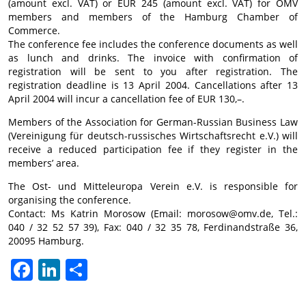
(amount excl. VAT) or EUR 245 (amount excl. VAT) for OMV
members and members of the Hamburg Chamber of
Commerce.
The conference fee includes the conference documents as well
as lunch and drinks. The invoice with confirmation of
registration will be sent to you after registration. The
registration deadline is 13 April 2004. Cancellations after 13
April 2004 will incur a cancellation fee of EUR 130,–.
Members of the Association for German-Russian Business Law
(Vereinigung für deutsch-russisches Wirtschaftsrecht e.V.) will
receive a reduced participation fee if they register in the
members’ area.
The Ost- und Mitteleuropa Verein e.V. is responsible for
organising the conference.
Contact: Ms Katrin Morosow (Email: morosow@omv.de, Tel.:
040 / 32 52 57 39), Fax: 040 / 32 35 78, Ferdinandstraße 36,
20095 Hamburg.
Facebook
LinkedIn
Share