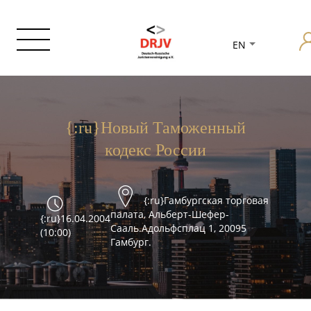
EN
{:ru}Новый Таможенный
кодекс России
{:ru}Гамбургская торговая
палата, Альберт-Шефер-
{:ru}16.04.2004
Сааль.Адольфсплац 1, 20095
(10:00)
Гамбург.