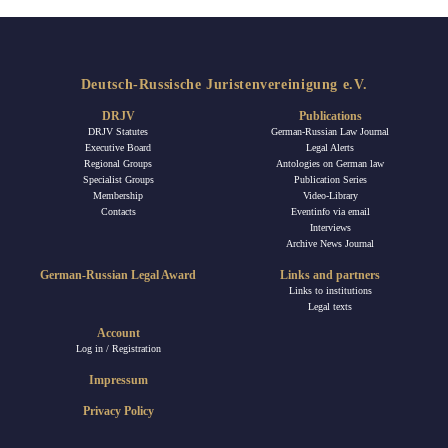
Deutsch-Russische Juristenvereinigung e.V.
DRJV
Publications
DRJV Statutes
German-Russian Law Journal
Executive Board
Legal Alerts
Regional Groups
Antologies on German law
Specialist Groups
Publication Series
Membership
Video-Library
Contacts
Eventinfo via email
Interviews
Archive News Journal
German-Russian Legal Award
Links and partners
Links to institutions
Legal texts
Account
Log in / Registration
Impressum
Privacy Policy