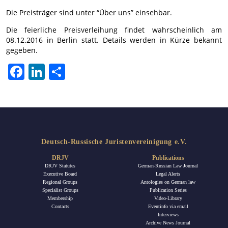
Die Preisträger sind unter “Über uns” einsehbar.
Die feierliche Preisverleihung findet wahrscheinlich am
08.12.2016 in Berlin statt. Details werden in Kürze bekannt
gegeben.
Facebook
LinkedIn
Share
Deutsch-Russische Juristenvereinigung e.V.
DRJV
Publications
DRJV Statutes
German-Russian Law Journal
Executive Board
Legal Alerts
Regional Groups
Antologies on German law
Specialist Groups
Publication Series
Membership
Video-Library
Contacts
Eventinfo via email
Interviews
Archive News Journal