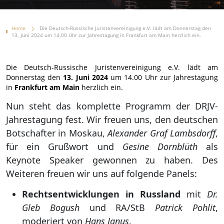
Home
Die Deutsch-Russische Juristenvereinigung e.V. lädt am Donnerstag den
13. Juni 2024 um 14.00 Uhr zur Jahrestagung in Frankfurt am Main herzlich ein.
Die Deutsch-Russische Juristenvereinigung e.V. lädt am
Donnerstag den
13. Juni 2024
um 14.00 Uhr zur Jahrestagung
in
Frankfurt am Main
herzlich ein.
Nun steht das komplette Programm der DRJV-
Jahrestagung fest. Wir freuen uns, den deutschen
Botschafter in Moskau,
Alexander Graf Lambsdorff
,
für ein Grußwort und
Gesine Dornblüth
als
Keynote Speaker gewonnen zu haben. Des
Weiteren freuen wir uns auf folgende Panels:
Rechtsentwicklungen in Russland
mit
Dr.
Gleb Bogush
und RA/StB
Patrick Pohlit
,
moderiert von
Hans Janus
.