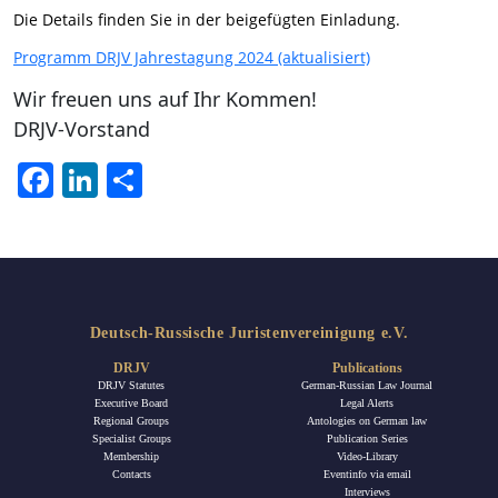
Die Details finden Sie in der beigefügten Einladung.
Programm DRJV Jahrestagung 2024 (aktualisiert)
Wir freuen uns auf Ihr Kommen!
DRJV-Vorstand
Facebook
LinkedIn
Share
Deutsch-Russische Juristenvereinigung e.V.
DRJV
Publications
DRJV Statutes
German-Russian Law Journal
Executive Board
Legal Alerts
Regional Groups
Antologies on German law
Specialist Groups
Publication Series
Membership
Video-Library
Contacts
Eventinfo via email
Interviews