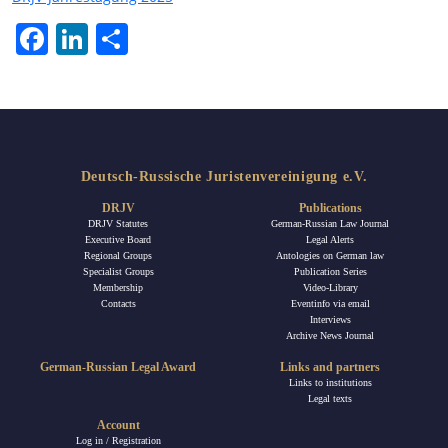
Facebook
LinkedIn
Share
Deutsch-Russische Juristenvereinigung e.V.
DRJV
Publications
DRJV Statutes
German-Russian Law Journal
Executive Board
Legal Alerts
Regional Groups
Antologies on German law
Specialist Groups
Publication Series
Membership
Video-Library
Contacts
Eventinfo via email
Interviews
Archive News Journal
German-Russian Legal Award
Links and partners
Links to institutions
Legal texts
Account
Log in / Registration