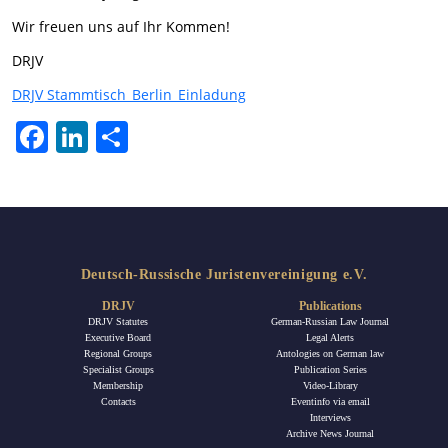
Wir freuen uns auf Ihr Kommen!
DRJV
DRJV Stammtisch_Berlin_Einladung
Facebook
LinkedIn
Share
Deutsch-Russische Juristenvereinigung e.V.
DRJV
Publications
DRJV Statutes
German-Russian Law Journal
Executive Board
Legal Alerts
Regional Groups
Antologies on German law
Specialist Groups
Publication Series
Membership
Video-Library
Contacts
Eventinfo via email
Interviews
Archive News Journal