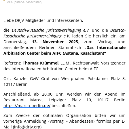
AIFC (Astana, Kasachstan)
Liebe DRJV-Mitglieder und Interessenten,
die
Deutsch-Russische Juristenvereinigung e.V.
und die
Deutsch-
Kasachische Juristenvereinigung e.V.
laden Sie herzlich ein, am
Donnerstag,
13. November 2025
,
zum: Vortrag und
anschließendem Berliner Stammtisch „
Das Internationale
Arbitration Center beim AIFC (Astana, Kasachstan)“
Referent:
Thomas Krümmel
, LL.M., Rechtsanwalt, Vorsitzender
des Internationalen Arbitration Center beim AIFC
Ort: Kanzlei GvW Graf von Westphalen, Potsdamer Platz 8,
10117 Berlin
Anschließend, ab 20.00 Uhr, werden wir den Abend im
Restaurant Marea, Leipziger Platz 10, 10117 Berlin
https://marea-berlin.de/
beschließen.
Zum Zwecke der optimalen Organisation bitten wir um
vorherige Anmeldung (Vortrag – Abendessen) formlos per E-
Mail (info@drjv.org).