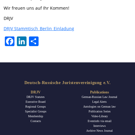
Wir freuen uns auf Ihr Kommen!
DRJV
DRJV Stammtisch_Berlin_Einladung
Facebook
LinkedIn
Share
Deutsch-Russische Juristenvereinigung e.V.
DRJV
Publications
DRJV Statutes
German-Russian Law Journal
Executive Board
Legal Alerts
Regional Groups
Antologies on German law
Specialist Groups
Publication Series
Membership
Video-Library
Contacts
Eventinfo via email
Interviews
Archive News Journal