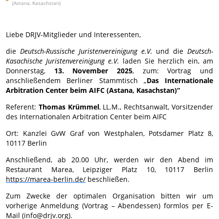
(Astana, Kasachstan)
Liebe DRJV-Mitglieder und Interessenten,
die
Deutsch-Russische Juristenvereinigung e.V.
und die
Deutsch-
Kasachische Juristenvereinigung e.V.
laden Sie herzlich ein, am
Donnerstag,
13. November 2025
,
zum: Vortrag und
anschließendem Berliner Stammtisch „
Das Internationale
Arbitration Center beim AIFC (Astana, Kasachstan)“
Referent:
Thomas Krümmel
, LL.M., Rechtsanwalt, Vorsitzender
des Internationalen Arbitration Center beim AIFC
Ort: Kanzlei GvW Graf von Westphalen, Potsdamer Platz 8,
10117 Berlin
Anschließend, ab 20.00 Uhr, werden wir den Abend im
Restaurant Marea, Leipziger Platz 10, 10117 Berlin
https://marea-berlin.de/
beschließen.
Zum Zwecke der optimalen Organisation bitten wir um
vorherige Anmeldung (Vortrag – Abendessen) formlos per E-
Mail (info@drjv.org).