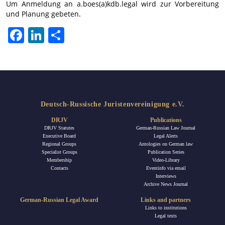
Um Anmeldung an a.boes(a)kdb.legal wird zur Vorbereitung
und Planung gebeten.
Facebook
LinkedIn
Share
Deutsch-Russische Juristenvereinigung e.V.
DRJV
Publications
DRJV Statutes
German-Russian Law Journal
Executive Board
Legal Alerts
Regional Groups
Antologies on German law
Specialist Groups
Publication Series
Membership
Video-Library
Contacts
Eventinfo via email
Interviews
Archive News Journal
German-Russian Legal Award
Links and partners
Links to institutions
Legal texts