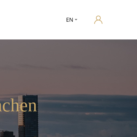
EN
nchen