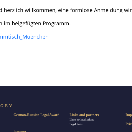
nd herzlich willkommen, eine formlose Anmeldung wir
ich im beigefügten Programm.
ammtisch_Muenchen
re
 E.V.
German-Russian Legal Award
Links and partners
Imp
Links to institutions
Priv
Legal texts