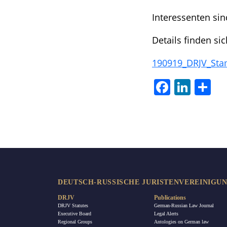
Interessenten si
Details finden s
190919_DRJV_St
Facebook
LinkedIn
Sha
DEUTSCH-RUSSISCHE JURISTENVEREINIGUNG
DRJV
Publications
DRJV Statutes
German-Russian Law Journal
Executive Board
Legal Alerts
Regional Groups
Antologies on German law