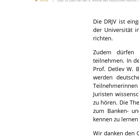
Home
DRJV zu Gast bei der 4. Woche des Russischen Rechts,
Die DRJV ist ein
der Universität
richten.
Zudem dürfen D
teilnehmen. In d
Prof. Detlev W. B
werden deutsche
Teilnehmerinnen
Juristen wissens
zu hören. Die Th
zum Banken- und
kennen zu lernen
Wir danken den O