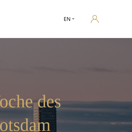
EN
oche des
Potsdam