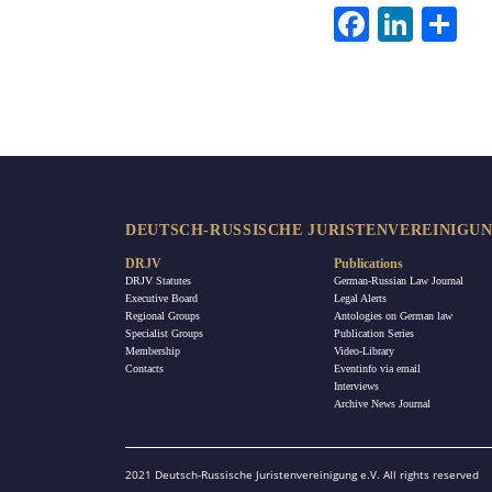
Facebook
LinkedIn
Sha
DEUTSCH-RUSSISCHE JURISTENVEREINIGUNG
DRJV
Publications
DRJV Statutes
German-Russian Law Journal
Executive Board
Legal Alerts
Regional Groups
Antologies on German law
Specialist Groups
Publication Series
Membership
Video-Library
Contacts
Eventinfo via email
Interviews
Archive News Journal
2021 Deutsch-Russische Juristenvereinigung e.V. All rights reserved