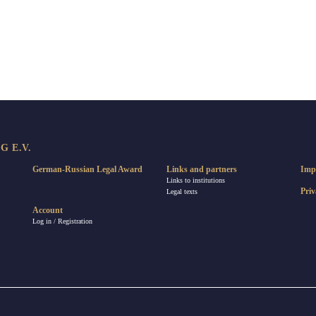
re
 E.V.
German-Russian Legal Award
Links and partners
Imp
Links to institutions
Priv
Legal texts
Account
Log in / Registration