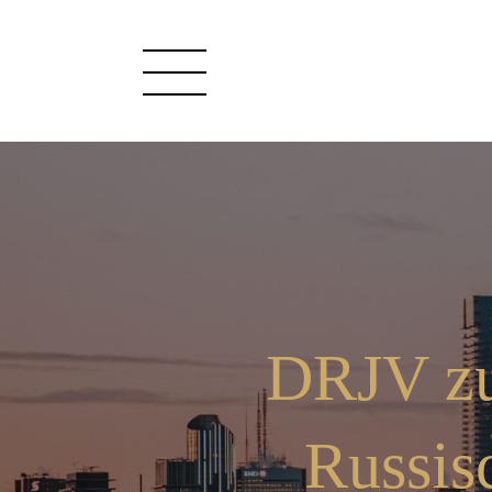
DRJV zu
Russis