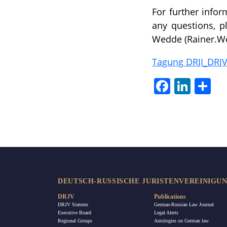
For further infor
any questions, p
Wedde (Rainer.W
Tagung DRJI_DRJV
Facebook
LinkedIn
Sha
DEUTSCH-RUSSISCHE JURISTENVEREINIGUNG
DRJV
Publications
DRJV Statutes
German-Russian Law Journal
Executive Board
Legal Alerts
Regional Groups
Antologies on German law