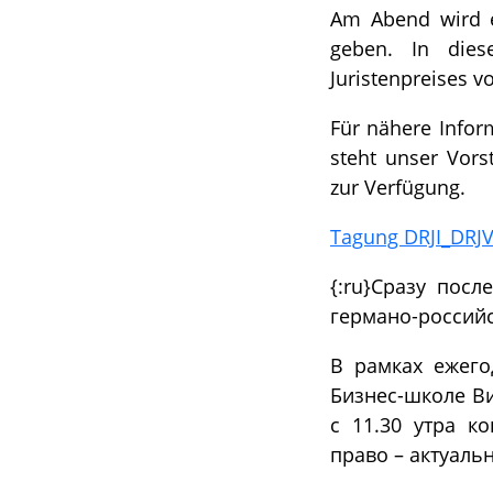
Am Abend wird 
geben. In dies
Juristenpreises v
Für nähere Infor
steht unser Vors
zur Verfügung.
Tagung DRJI_DRJV
{:ru}Сразу пос
германо-россий
В рамках ежего
Бизнес-школе Вис
с 11.30 утра к
право – актуаль