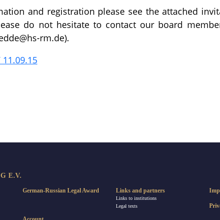
mation and registration please see the attached invit
lease do not hesitate to contact our board member
edde@hs-rm.de).
 11.09.15
re
 E.V.
German-Russian Legal Award
Links and partners
Imp
Links to institutions
Priv
Legal texts
Account