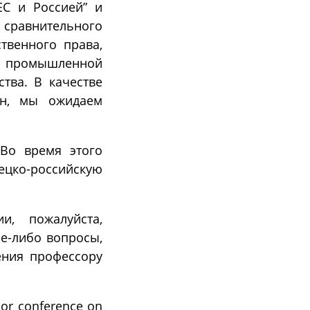
ЕС и Россией” и
 сравнительного
твенного права,
 промышленной
тва. В качестве
ан, мы ожидаем
 Во время этого
цко-российскую
и, пожалуйста,
ие-либо вопросы,
ения профессору
jor conference on