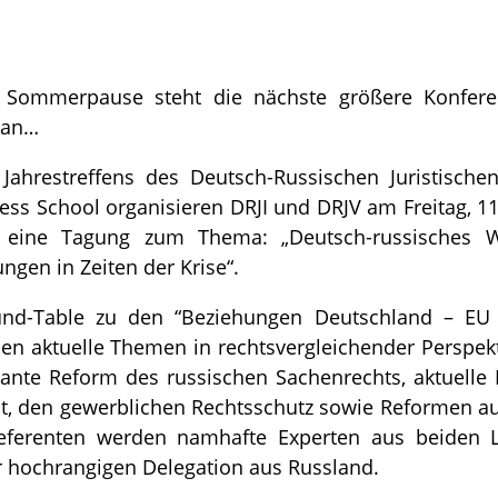
 Sommerpause steht die nächste größere Konfer
 an…
hrestreffens des Deutsch-Russischen Juristischen
ss School organisieren DRJI und DRJV am Freitag, 11
eine Tagung zum Thema: „Deutsch-russisches Wir
ungen in Zeiten der Krise“.
nd-Table zu den “Beziehungen Deutschland – EU 
n aktuelle Themen in rechtsvergleichender Perspekt
ante Reform des russischen Sachenrechts, aktuelle
ht, den gewerblichen Rechtsschutz sowie Reformen a
 Referenten werden namhafte Experten aus beiden L
r hochrangigen Delegation aus Russland.