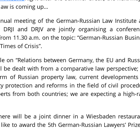
law is coming up…
nnual meeting of the German-Russian Law Institute
, DRJI and DRJV are jointly organising a conferen
rom 11.30 a.m. on the topic: “German-Russian Busin
imes of Crisis”.
ble on “Relations between Germany, the EU and Russi
ll be dealt with from a comparative law perspective; 
orm of Russian property law, current developments
ty protection and reforms in the field of civil proced
rts from both countries; we are expecting a high-r
here will be a joint dinner in a Wiesbaden restauran
 like to award the 5th German-Russian Lawyers’ Prize