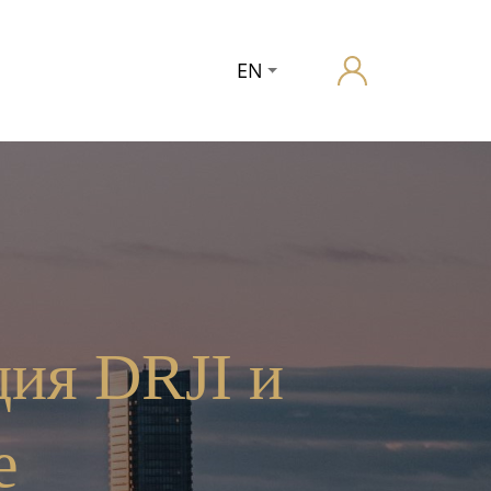
EN
ция DRJI и
е