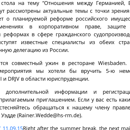
 стола на тему “Отношения между Германией, 
дут рассмотрены актуальные темы с точки зрения
ет о планируемой реформе российского имущес
зменениях в корпоративном праве, защите
и реформах в сфере гражданского судопроизводс
ыступят известные специалисты из обеих стр
нную делегацию из России.
тся совместный ужин в ресторане Wiesbaden.
мероприятия мы хотели бы вручить 5-ю неме
I и DRJV в области юриспруденции.
 дополнительной информации и регистраци
прилагаемым приглашением. Если у вас есть как
 стесняйтесь обращаться к нашему члену правл
 Уэдде (Rainer.Wedde@hs-rm.de).
 11.09.15
Right after the summer break, the next ma