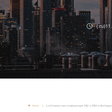
{:ru}11
Home
{:ru}Совместная конференция DRJI и DRJV в Висбаде