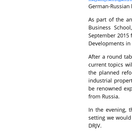
German-Russian 
As part of the a
Business School
September 2015 f
Developments in T
After a round ta
current topics wi
the planned ref
industrial proper
be renowned expe
from Russia.
In the evening, t
setting we would
DRJV.