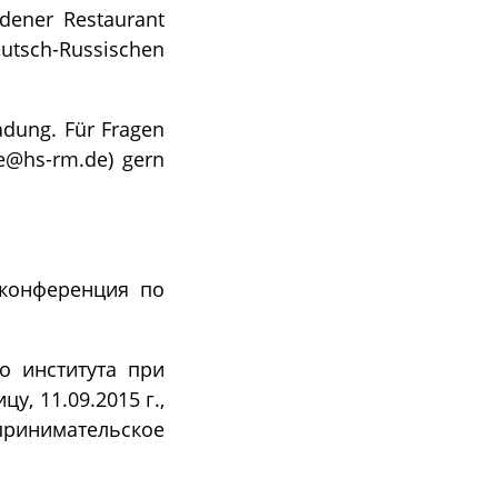
ener Restaurant
tsch-Russischen
adung. Für Fragen
de@hs-rm.de) gern
 конференция по
о института при
у, 11.09.2015 г.,
принимательское