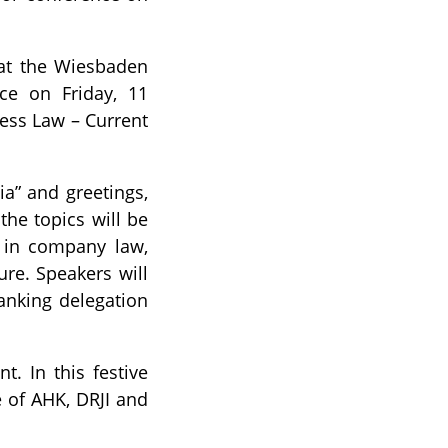
 at the Wiesbaden
ce on Friday, 11
ess Law – Current
a” and greetings,
the topics will be
 in company law,
ure. Speakers will
anking delegation
t. In this festive
 of AHK, DRJI and