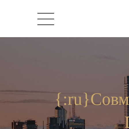
{:ru}Совм