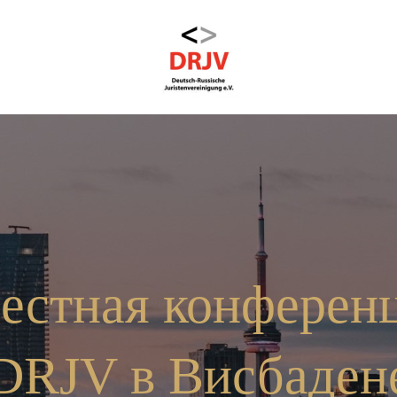
естная конферен
DRJV в Висбаден