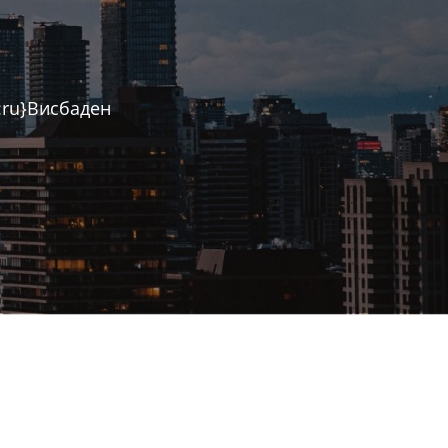
:ru}Висбаден