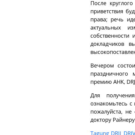
После круглого
приветствия бу
права; речь ид
актуальных и
собственности 
докладчиков в
высокопоставле
Вечером состои
праздничного 
премию AHK, DRJ
Для получения
ознакомьтесь с 
пожалуйста, не
доктору Райнеру
Tagung DRJI_DRJV