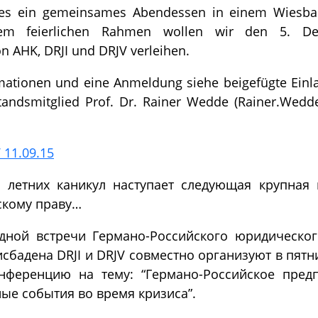
es ein gemeinsames Abendessen in einem Wiesbad
em feierlichen Rahmen wollen wir den 5. Deu
on AHK, DRJI und DRJV verleihen.
mationen und eine Anmeldung siehe beigefügte Einl
tandsmitglied Prof. Dr. Rainer Wedde (Rainer.Wed
 11.09.15
ле летних каникул наступает следующая крупная
скому праву…
дной встречи Германо-Российского юридическог
бадена DRJI и DRJV совместно организуют в пятниц
онференцию на тему: “Германо-Российское пред
ные события во время кризиса”.