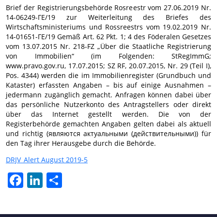
Brief der Registrierungsbehörde Rosreestr vom 27.06.2019 Nr.
14-06249-ГЕ/19 zur Weiterleitung des Briefes des
Wirtschaftsministeriums und Rossreestrs vom 19.02.2019 Nr.
14-01651-ГЕ/19 Gemäß Art. 62 Pkt. 1; 4 des Föderalen Gesetzes
vom 13.07.2015 Nr. 218-FZ „Über die Staatliche Registrierung
von Immobilien“ (im Folgenden: StRegImmG;
www.pravo.gov.ru, 17.07.2015; SZ RF, 20.07.2015, Nr. 29 (Teil I),
Pos. 4344) werden die im Immobilienregister (Grundbuch und
Kataster) erfassten Angaben – bis auf einige Ausnahmen –
jedermann zugänglich gemacht. Anfragen können dabei über
das persönliche Nutzerkonto des Antragstellers oder direkt
über das Internet gestellt werden. Die von der
Registerbehörde gemachten Angaben gelten dabei als aktuell
und richtig (являются актуальными (действительными)) für
den Tag ihrer Herausgebe durch die Behörde.
DRJV_Alert August 2019-5
Facebook
LinkedIn
Share