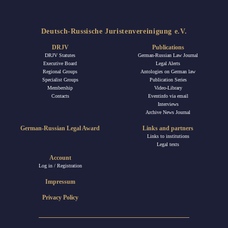
Deutsch-Russische Juristenvereinigung e.V.
DRJV
Publications
DRJV Statutes
German-Russian Law Journal
Executive Board
Legal Alerts
Regional Groups
Antologies on German law
Specialist Groups
Publication Series
Membership
Video-Library
Contacts
Eventinfo via email
Interviews
Archive News Journal
German-Russian Legal Award
Links and partners
Links to institutions
Legal texts
Account
Log in / Registration
Impressum
Privacy Policy