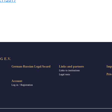
2112017
re
 E.V.
German-Russian Legal Award
Links and partners
Imp
Links to institutions
Priv
Legal texts
Account
Log in / Registration