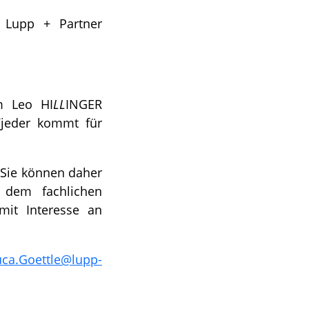
 Lupp + Partner
m Leo HI
LL
INGER
(jeder kommt für
. Sie können daher
n dem fachlichen
mit Interesse an
uca.Goettle@lupp-