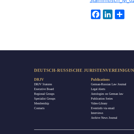
Stammtisch_M_0
Facebook
LinkedIn
Sha
DEUTSCH-RUSSISCHE JURISTENVEREINIGUNG
DRJV
Publications
DRJV Statutes
German-Russian Law Journal
Executive Board
Legal Alerts
Regional Groups
Antologies on German law
Specialist Groups
Publication Series
Membership
Video-Library
Contacts
Eventinfo via email
Interviews
Archive News Journal