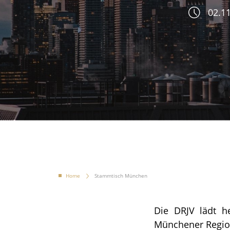
02.11
Home
Stammtisch München
Die DRJV lädt h
Münchener Regio