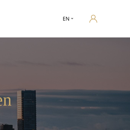
EN
en