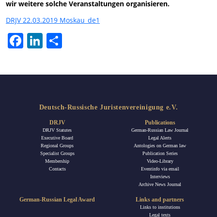
wir weitere solche Veranstaltungen organisieren.
DRJV 22.03.2019 Moskau_de1
Facebook
LinkedIn
Share
Deutsch-Russische Juristenvereinigung e.V.
DRJV
Publications
DRJV Statutes
German-Russian Law Journal
Executive Board
Legal Alerts
Regional Groups
Antologies on German law
Specialist Groups
Publication Series
Membership
Video-Library
Contacts
Eventinfo via email
Interviews
Archive News Journal
German-Russian Legal Award
Links and partners
Links to institutions
Legal texts