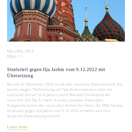
May 26th, 2023
DRJV
|
< 1
Strafurteil gegen Ilja Jashin vom 9.12.2022 mit
Übersetzung
Bereits im Dezember 2022 wurde der russische Oppositionelle Ilja
Jaschin wegen “Verbreitung von Falschinformationen über die
russische Armee” zu 8 Jahren und 6 Monaten Freiheitsstrafe
verurteilt. Die Tat: Er hatte in einem youtube-Video über
Kriegsverbrechen der russischen Armee berichtet. Die DRJV hat das
Strafurteil gegen Ilja Jashin vom 9.12.2022 erhalten und eine
deutsche Übersetzung erstellt,
Learn more