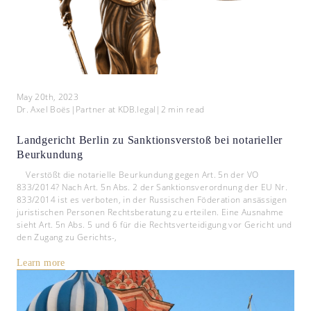
May 20th, 2023
Dr. Axel Boës
|
Partner at KDB.legal
|
2
min read
Landgericht Berlin zu Sanktionsverstoß bei notarieller
Beurkundung
Verstößt die notarielle Beurkundung gegen Art. 5n der VO
833/2014? Nach Art. 5n Abs. 2 der Sanktionsverordnung der EU Nr.
833/2014 ist es verboten, in der Russischen Föderation ansässigen
juristischen Personen Rechtsberatung zu erteilen. Eine Ausnahme
sieht Art. 5n Abs. 5 und 6 für die Rechtsverteidigung vor Gericht und
den Zugang zu Gerichts-,
Learn more