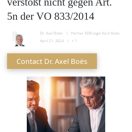
verstößt nicht gegen Art.
5n der VO 833/2014
Dr. Axel Boës
|
Partner KDB.legal Koch Boës
April 21, 2024
|
< 1
Contact Dr. Axel Boës