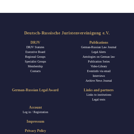
Deutsch-Russische Juristenvereinigung e.V.
DRJV
Publications
DRJV Statutes
German-Russian Law Journal
Executive Board
Legal Alerts
Regional Groups
Antologies on German law
Specialist Groups
Publication Series
Membership
Video-Library
Contacts
Eventinfo via email
Interviews
Archive News Journal
German-Russian Legal Award
Links and partners
Links to institutions
Legal texts
Account
Log in / Registration
Impressum
Privacy Policy